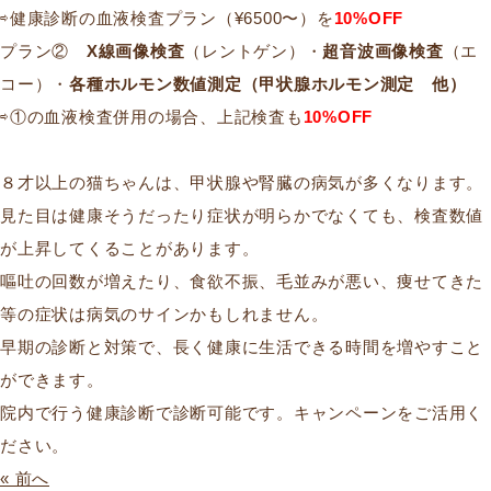
⇨健康診断の血液検査プラン（¥6500〜）を
10%OFF
プラン②
X線画像検査
（レントゲン）・
超音波画像検査
（エ
コー）・
各種ホルモン数値測定（甲状腺ホルモン測定 他）
⇨①の血液検査併用の場合、上記検査も
10%OFF
８才以上の猫ちゃんは、甲状腺や腎臓の病気が多くなります。
見た目は健康そうだったり症状が明らかでなくても、検査数値
が上昇してくることがあります。
嘔吐の回数が増えたり、食欲不振、毛並みが悪い、痩せてきた
等の症状は病気のサインかもしれません。
早期の診断と対策で、長く健康に生活できる時間を増やすこと
ができます。
院内で行う健康診断で診断可能です。キャンペーンをご活用く
ださい。
« 前へ