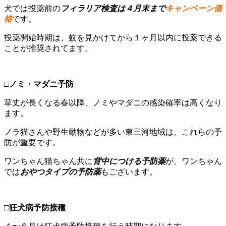
犬では投薬前の
フィラリア検査は４月末まで
キャンペーン価
格
です。
投薬開始時期は、蚊を見かけてから１ヶ月以内に投薬できる
ことが推奨されてます。
□
ノミ・マダニ予防
草丈が長くなる春以降、ノミやマダニの感染確率は高くなり
ます。
ノラ猫さんや野生動物などが多い東三河地域は、これらの予
防が重要です。
ワンちゃん猫ちゃん共に
背中につける予防薬
が、ワンちゃん
では
おやつタイプの予防薬
もございます。
□
狂犬病予防接種